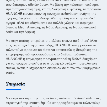
εξετάζονται για να εξασφαλίσουν ότι καλύπτουν τις απαιτήσεις
των διάφορων οδικών όρων. Με βάση την καλύτερη ποιότητα,
την ανταγωνιστική τιμή, και τη διακριτική εμφάνιση, τα προϊόντα
HUANGHE ικανοποιούν τη συνεχώς αυξανόμενη ανάγκη της
αγοράς, όχι μόνο που εξασφαλίζει τη θέση του στην κινεζική
αγορά, αλλά και εξαγόμενος σε πολλές χώρες και περιοχές,
όπως η Μέση Ανατολή, τη Νότια Αμερική, τη Νοτιοανατολική
Ασία και την Αφρική.
Με «την ποιότητα πρώτα, οι πελάτες επάνω από τίποτ' άλλο
«ως στρατηγική της ανάπτυξης, HUANGHE απορροφούν το
ταλαντούχο προσωπικό ώστε να κατασταθεί η διαχείριση της
επιχείρησης πιό προσαρμόσιμη στο διεθνές πρότυπο.
HUANGHE η επιχείρηση πραγματοποηεί τη διεθνή διαχείριση
για να πραγματοποιήσει το στρατηγικό στόχο» η μεγαλύτερη
εθνικά, όντας η ισχυρότερη διεθνώς» σε αυτόν τον βιομηχανικό
τομέα.
Υπηρεσία
Με «την ποιότητα πρώτα, πελάτες επάνω από τίποτ' άλλο» ως
στρατηγική της ανάπτυξης, θα απορροφήσουμε το ταλαντούχο