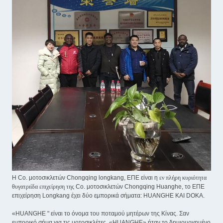
Η Co. μοτοσικλετών Chongqing longkang, ΕΠΕ είναι η
εν πλήρη κυριότητα
θυγατριίδα επιχείρηση της
Co. μοτοσικλετών Chongqing Huanghe, το ΕΠΕ
επιχείρηση Longkang έχει δύο εμπορικά σήματα: HUANGHE ΚΑΙ DOKA.
«HUANGHE " είναι το όνομα του ποταμού μητέρων της Κίνας. Σαν
εμπορικό σήμα για τις μοτοσικλέτες, «HUANGHE» ήταν το δημιουργημένο