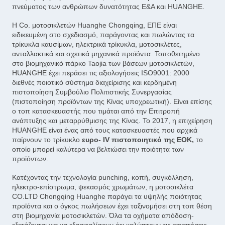
πνεύματος των ανθρώπων δυνατότητας Ε&Α και HUANGHE.
Η Co. μοτοσικλετών Huanghe Chongqing, ΕΠΕ είναι
ειδικευμένη στο σχεδιασμό, παράγοντας και πωλώντας τα
τρίκυκλα καυσίμων, ηλεκτρικά τρίκυκλα, μοτοσικλέτες,
ανταλλακτικά και σχετικά μηχανικά προϊόντα. Τοποθετημένο
στο βιομηχανικό πάρκο Taojia των βάσεων μοτοσικλετών,
HUANGHE έχει περάσει τις αξιολογήσεις ISO9001: 2000
διεθνές ποιοτικό σύστημα διαχείρισης και κερδημένη
πιστοποίηση Συμβούλιο Πολιτιστικής Συνεργασίας
(πιστοποίηση προϊόντων της Κίνας υποχρεωτική). Είναι επίσης
ο τοπ κατασκευαστής που τιμάται από την Επιτροπή
ανάπτυξης και μεταρρύθμισης της Κίνας. Το 2017, η επιχείρηση
HUANGHE είναι ένας από τους κατασκευαστές που αρχικά
παίρνουν το τρίκυκλο
ευρο- IV πιστοποιητικό της ΕΟΚ,
το
οποίο μπορεί καλύτερα να βελτιώσει την ποιότητα των
προϊόντων.
Κατέχοντας την τεχνολογία punching, κοπή, συγκόλληση,
ηλεκτρο-επίστρωμα, ψεκασμός χρωμάτων, η μοτοσικλέτα
CO.LTD Chongqing Huanghe παράγει τα υψηλής ποιότητας
προϊόντα και ο όγκος πωλήσεων έχει ταξινομήσει στη τοπ θέση
στη βιομηχανία μοτοσικλετών. Όλα τα οχήματα απόδοση-