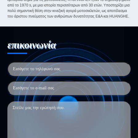
από το 1970 s, με μια ιστορία περισσότερων από 30 ετών. Υποστηρίζει μια
πολύ σημαντική θέση στην κινεζική αγορά μοτοσικλετών, ως αποτέλεσμα
του άριστου πνεύματος των ανθρώπων δυνατότητας Ε&Α και HUANGHE.
επικοινωνία