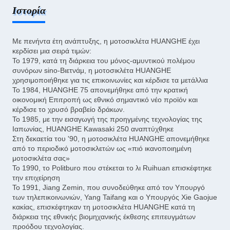
Ιστορία
Με πενήντα έτη ανάπτυξης, η μοτοσικλέτα HUANGHE έχει
κερδίσει μια σειρά τιμών:
Το 1979, κατά τη διάρκεια του μόνος-αμυντικού πολέμου
συνόρων sino-Βιετνάμ, η μοτοσικλέτα HUANGHE
χρησιμοποιήθηκε για τις επικοινωνίες και κέρδισε τα μετάλλια
Το 1984, HUANGHE 75 απονεμήθηκε από την κρατική
οικονομική Επιτροπή ως εθνικό σημαντικό νέο προϊόν και
κέρδισε το χρυσό βραβείο δράκων.
Το 1985, με την εισαγωγή της προηγμένης τεχνολογίας της
Ιαπωνίας, HUANGHE Kawasaki 250 αναπτύχθηκε
Στη δεκαετία του '90, η μοτοσικλέτα HUANGHE απονεμήθηκε
από το περιοδικό μοτοσικλετών ως «πιό ικανοποιημένη
μοτοσικλέτα σας»
Το 1990, το Politburo που στέκεται το λι Ruihuan επισκέφτηκε
την επιχείρηση
Το 1991, Jiang Zemin, που συνοδεύθηκε από τον Υπουργό
των τηλεπικοινωνιών, Yang Taifang και ο Υπουργός Xie Gaojue
κακίας, επισκέφτηκαν τη μοτοσικλέτα HUANGHE κατά τη
διάρκεια της εθνικής βιομηχανικής έκθεσης επιτευγμάτων
προόδου τεχνολογίας.