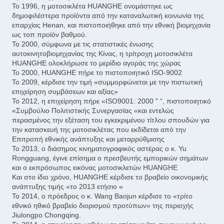
Το 1996, η μοτοσικλέτα HUANGHE ονομάστηκε ως
δημοφιλέστερα προϊόντα από την καταναλωτική κοινωνία της
επαρχίας Henan, και πιστοποιήθηκε από την εθνική βιομηχανία
ως τοπ προϊόν βαθμού.
Το 2000, σύμφωνα με τις στατιστικές ένωσης
αυτοκινητοβιομηχανίας της Κίνας, η τρίτροχη μοτοσικλέτα
HUANGHE ολοκλήρωσε το μερίδιο αγοράς της χώρας
Το 2000, HUANGHE πήρε το πιστοποιητικό ISO-9002
Το 2009, κέρδισε την τιμή «συμμορφώνεται με την πιστωτική
επιχείρηση συμβάσεων και αξίας»
Το 2012, η επιχείρηση πήρε «ISO9001: 2000 " “, πιστοποιητικό
«Συμβούλιο Πολιτιστικής Συνεργασίας «και εντελώς
περασμένος την εξέταση του εγκεκριμένου τίτλου σπουδών για
την κατασκευή της μοτοσικλέτας που εκδίδεται από την
Επιτροπή εθνικής ανάπτυξης και μεταρρύθμισης
Το 2013, ο διάσημος κινηματογραφικός αστέρας ο κ. Yu
Rongguang, έγινε επίσημα ο πρεσβευτής εμπορικών σημάτων
και ο εκπρόσωπος εικόνας μοτοσικλετών HUANGHE
Και στο ίδιο χρόνο, HUANGHE κέρδισε το βραβείο οικονομικής
ανάπτυξης τιμής «το 2013 ετήσιο «
Το 2014, ο πρόεδρος ο κ. Wang Baojun κέρδισε το «τρίτο
εθνικό ηθικό βραβείο διορισμού προτύπων» της περιοχής
Jiulongpo Chongqing.