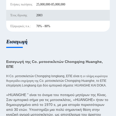
Ετήσιες πωλήσεις
25,000,000-85,000,000
Έτος ίδρυσης
2003
Εξαγωγικές π.κ.:
70% - 80%
Εισαγωγή
Εισαγωγή της Co. μοτοσικλετών Chongqing Huanghe,
ΕΠΕ
Η Co. μοτοσικλετών Chongqing longkang, ΕΠΕ είναι η
εν πλήρη κυριότητα
θυγατριίδα επιχείρηση της
Co. μοτοσικλετών Chongqing Huanghe, το ΕΠΕ
επιχείρηση Longkang έχει δύο εμπορικά σήματα: HUANGHE ΚΑΙ DOKA.
«HUANGHE " είναι το όνομα του ποταμού μητέρων της Κίνας.
Σαν εμπορικό σήμα για τις μοτοσικλέτες, «HUANGHE» ήταν το
δημιουργημένο από το 1970 s, με μια ιστορία περισσότερων
από 30 ετών. Υποστηρίζει μια πολύ σημαντική θέση στην
κινεζική αγορά μοτοσικλετών, ως αποτέλεσμα του άριστου