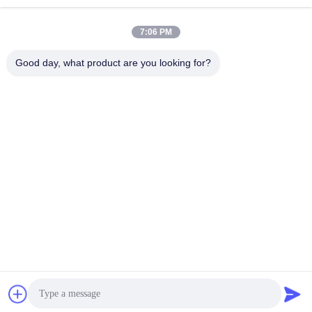
7:06 PM
0086-15823905611
Good day, what product are you looking for?
Τηλέφωνο
Chongqing Longkang Motorcycle Co., Ltd.
Chongqing Longkang Motorcycle Co., Ltd.
Πάρτε την καλύτερη τιμή
Λάβετε μια προσφορά