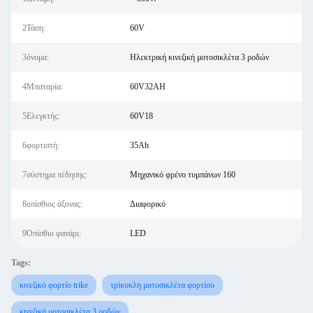
2Τάση:
60V
3όνομα:
Ηλεκτρική κινεζική μοτοσικλέτα 3 ροδών
4Μπαταρία:
60V32AH
5Ελεγκτής:
60V18
6φορτιστή:
35Ah
7σύστημα πέδησης:
Μηχανικό φρένο τυμπάνων 160
8οπίσθιος άξονας:
Διαφορικό
9Οπίσθιο φανάρι:
LED
Tags:
κινεζικό φορτίο trike
τρίκυκλη μοτοσικλέτα φορτίου
κινεζική μοτοσικλέτα 3 ροδών