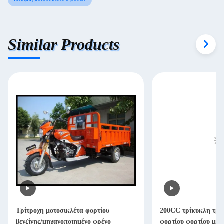
Similar Products
Τρίτροχη μοτοσικλέτα φορτίου
200CC τρίκυκλη τρί
βενζίνης/μηχανοποιημένο φρένο
φορτίου φορτίου με 