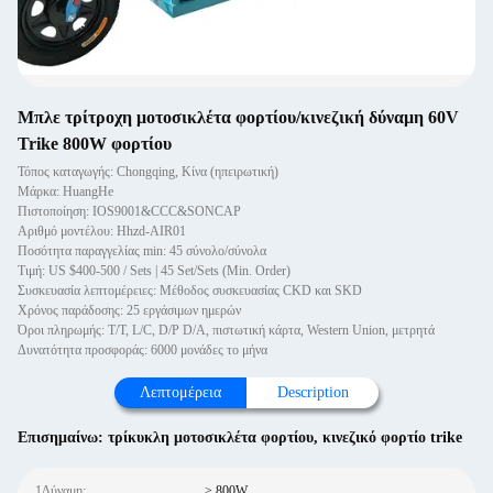
Μπλε τρίτροχη μοτοσικλέτα φορτίου/κινεζική δύναμη 60V
Trike 800W φορτίου
Τόπος καταγωγής: Chongqing, Κίνα (ηπειρωτική)
Μάρκα: HuangHe
Πιστοποίηση: IOS9001&CCC&SONCAP
Αριθμό μοντέλου: Hhzd-AIR01
Ποσότητα παραγγελίας min: 45 σύνολο/σύνολα
Τιμή: US $400-500 / Sets | 45 Set/Sets (Min. Order)
Συσκευασία λεπτομέρειες: Μέθοδος συσκευασίας CKD και SKD
Χρόνος παράδοσης: 25 εργάσιμων ημερών
Όροι πληρωμής: T/T, L/C, D/P D/A, πιστωτική κάρτα, Western Union, μετρητά
Δυνατότητα προσφοράς: 6000 μονάδες το μήνα
Λεπτομέρεια
Description
Επισημαίνω:
τρίκυκλη μοτοσικλέτα φορτίου
,
κινεζικό φορτίο trike
1Δύναμη:
> 800W