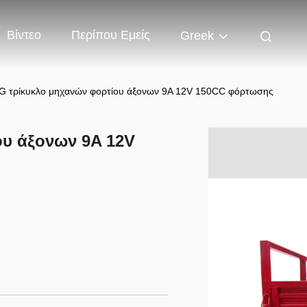
Βίντεο
Περίπου Εμείς
Greek
G τρίκυκλο μηχανών φορτίου άξονων 9A 12V 150CC φόρτωσης
ου άξονων 9A 12V