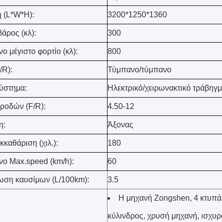
 (L*W*H):
3200*1250*1360
άρος (κλ):
300
ο μέγιστο φορτίο (κλ):
800
/R):
Τύμπανο/τύμπανο
ύστημα:
Ηλεκτρικό/χειρωνακτικό τράβηγ
ροδών (F/R):
4.50-12
η:
Άξονας
κκαθάριση (χιλ.):
180
νο Max.speed (km/h):
60
ωση καυσίμων (L/100km):
3.5
Η μηχανή Zongshen, 4 κτυπά,
κύλινδρος, χρυσή μηχανή, ισχυρ