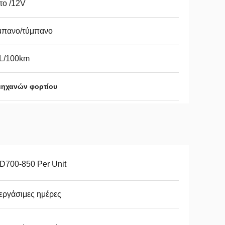
το /12V
μπανο/τύμπανο
2L/100km
μηχανών φορτίου
D700-850 Per Unit
εργάσιμες ημέρες