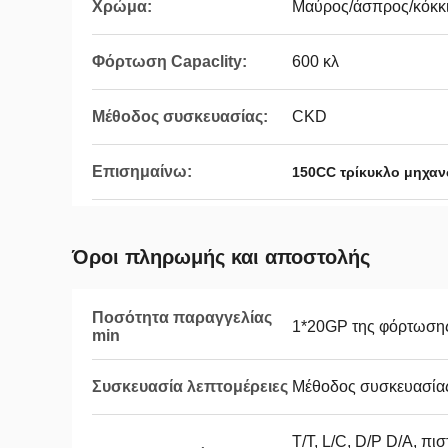
Χρώμα:
Μαύρος/άσπρος/κόκκι
Φόρτωση Capaclity:
600 κλ
Μέθοδος συσκευασίας:
CKD
Επισημαίνω:
150CC τρίκυκλο μηχαν
Όροι πληρωμής και αποστολής
Ποσότητα παραγγελίας
1*20GP της φόρτωσης
min
Συσκευασία λεπτομέρειες
Μέθοδος συσκευασία
T/T, L/C, D/P D/A, πι