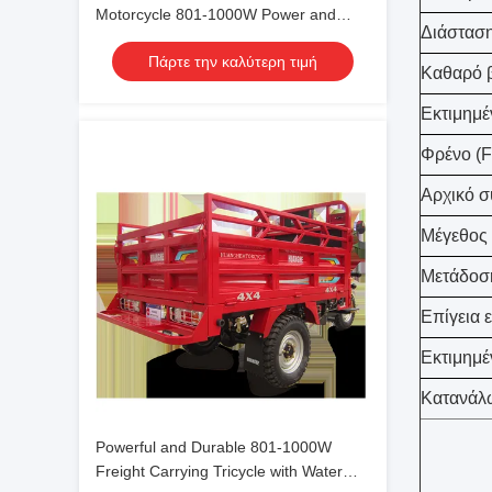
Motorcycle 801-1000W Power and
Διάσταση
Maximum Speed of 60km for Transport
Πάρτε την καλύτερη τιμή
Needs
Καθαρό β
Εκτιμημέν
Φρένο (F
Αρχικό σ
Μέγεθος 
Μετάδοσ
Επίγεια ε
Εκτιμημέ
Κατανάλ
Powerful and Durable 801-1000W
Freight Carrying Tricycle with Water