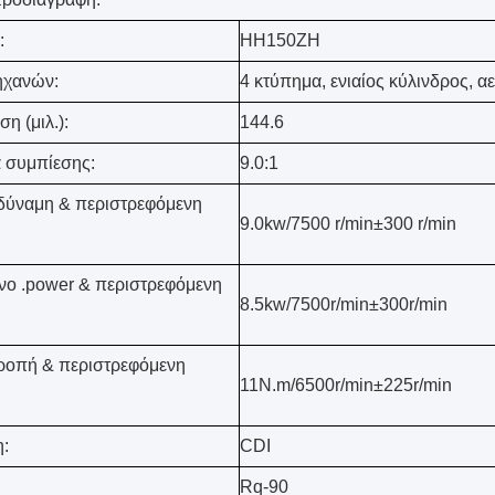
:
HH150ZH
ηχανών:
4 κτύπημα, ενιαίος κύλινδρος, 
η (μιλ.):
144.6
 συμπίεσης:
9.0:1
δύναμη & περιστρεφόμενη
9.0kw/7500 r/min±300 r/min
:
νο .power & περιστρεφόμενη
8.5kw/7500r/min±300r/min
:
ροπή & περιστρεφόμενη
11N.m/6500r/min±225r/min
:
:
CDI
Rq-90