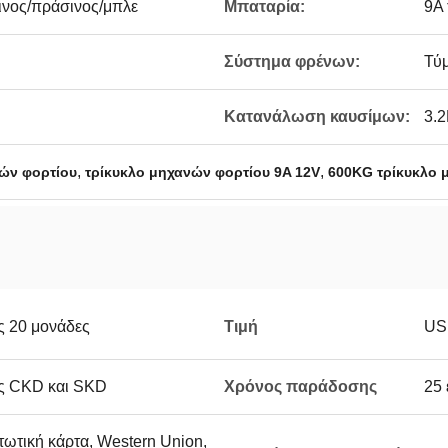
νος/πράσινος/μπλε
Μπαταρία:
9A 
Σύστημα φρένων:
Τύ
Κατανάλωση καυσίμων:
3.
,
,
ών φορτίου
τρίκυκλο μηχανών φορτίου 9A 12V
600KG τρίκυκλο 
 20 μονάδες
Τιμή
US
ς CKD και SKD
Χρόνος παράδοσης
25 
στωτική κάρτα, Western Union,