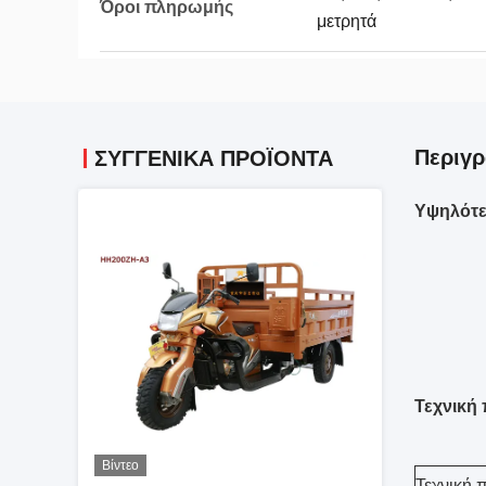
Όροι πληρωμής
μετρητά
Περιγρ
ΣΥΓΓΕΝΙΚΆ ΠΡΟΪΌΝΤΑ
Υψηλότε
Τεχνική
Βίντεο
Τεχνική 