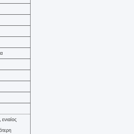
μα
 ενιαίος
ότερη