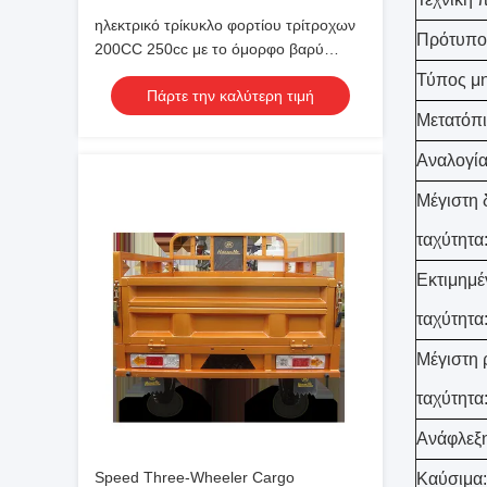
ηλεκτρικό τρίκυκλο φορτίου τρίτροχων
Πρότυπο
200CC 250cc με το όμορφο βαρύ
δίκρανο
Τύπος μ
Πάρτε την καλύτερη τιμή
Μετατόπισ
Αναλογία
Μέγιστη 
ταχύτητα
Εκτιμημέ
ταχύτητα
Μέγιστη 
ταχύτητα
Ανάφλεξη
Speed Three-Wheeler Cargo
Καύσιμα: