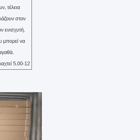
ν, τέλεια
λάζουν στον
ν ενισχυτή.
υ μπορεί να
αγαθά.
λαχτεί 5.00-12