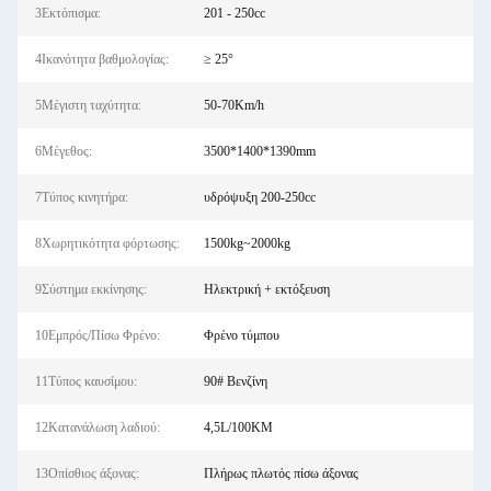
3Εκτόπισμα:
201 - 250cc
4Ικανότητα βαθμολογίας:
≥ 25°
5Μέγιστη ταχύτητα:
50-70Km/h
6Μέγεθος:
3500*1400*1390mm
7Τύπος κινητήρα:
υδρόψυξη 200-250cc
8Χωρητικότητα φόρτωσης:
1500kg~2000kg
9Σύστημα εκκίνησης:
Ηλεκτρική + εκτόξευση
10Εμπρός/Πίσω Φρένο:
Φρένο τύμπου
11Τύπος καυσίμου:
90# Βενζίνη
12Κατανάλωση λαδιού:
4,5L/100KM
13Οπίσθιος άξονας:
Πλήρως πλωτός πίσω άξονας