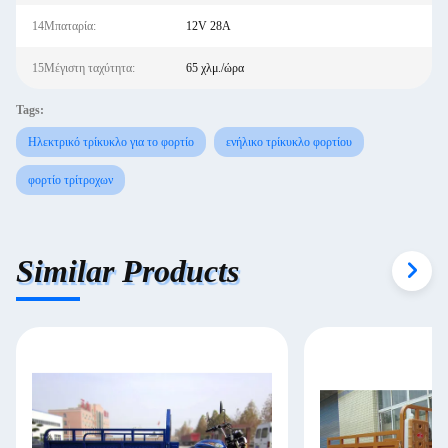
14Μπαταρία:
12V 28A
15Μέγιστη ταχύτητα:
65 χλμ./ώρα
Tags:
Ηλεκτρικό τρίκυκλο για το φορτίο
ενήλικο τρίκυκλο φορτίου
φορτίο τρίτροχων
Similar Products