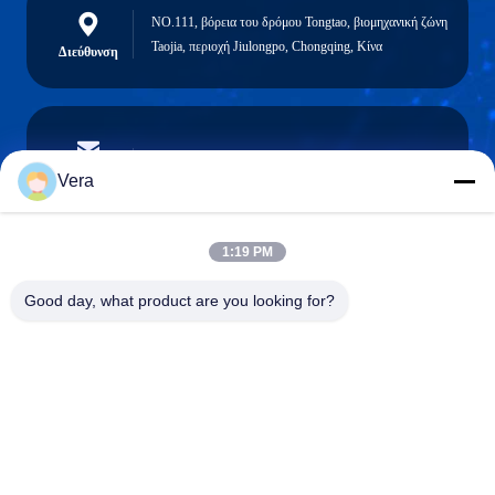
NO.111, βόρεια του δρόμου Tongtao, βιομηχανική ζώνη
Taojia, περιοχή Jiulongpo, Chongqing, Κίνα
Διεύθυνση
vera@lkmoto.com
Ηλεκτρονικό
Vera
1:19 PM
0086-15823905611
Good day, what product are you looking for?
Τηλέφωνο
Chongqing Longkang Motorcycle Co., Ltd.