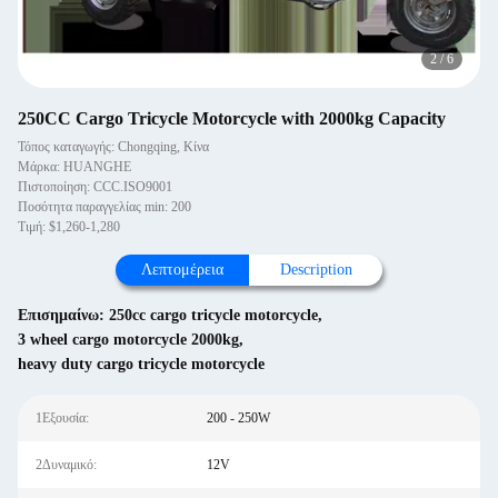
3
/
6
250CC Cargo Tricycle Motorcycle with 2000kg Capacity
Τόπος καταγωγής: Chongqing, Κίνα
Μάρκα: HUANGHE
Πιστοποίηση: CCC.ISO9001
Ποσότητα παραγγελίας min: 200
Τιμή: $1,260-1,280
Λεπτομέρεια
Description
Επισημαίνω:
250cc cargo tricycle motorcycle
,
3 wheel cargo motorcycle 2000kg
,
heavy duty cargo tricycle motorcycle
1Εξουσία:
200 - 250W
2Δυναμικό:
12V