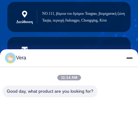
NO.111, βόρεια του δρόμου Tongtao, βιομηχανική ζώνη
Taojia, περιοχή Jiulongpo, Chongqing, Κίνα
Διεύθυνση
vera@lkmoto.com
Ηλεκτρονικό
Vera
11:14 AM
0086-15823905611
Good day, what product are you looking for?
Τηλέφωνο
Chongqing Longkang Motorcycle Co., Ltd.