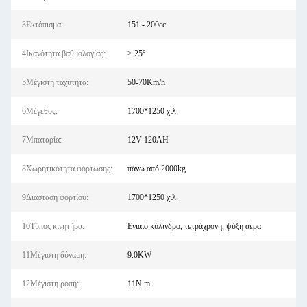
3Εκτόπισμα:
151 - 200cc
4Ικανότητα βαθμολογίας:
≥ 25°
5Μέγιστη ταχύτητα:
50-70Km/h
6Μέγεθος:
1700*1250 χιλ.
7Μπαταρία:
12V 120AH
8Χωρητικότητα φόρτωσης:
πάνω από 2000kg
9Διάσταση φορτίου:
1700*1250 χιλ.
10Τύπος κινητήρα:
Ενιαίο κύλινδρο, τετράχρονη, ψύξη αέρα
11Μέγιστη δύναμη:
9.0KW
12Μέγιστη ροπή:
11N.m.