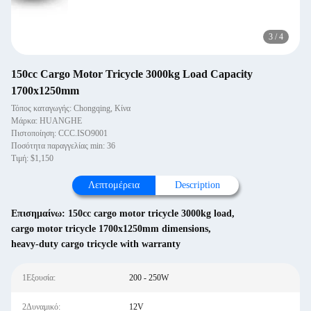
3
/
4
150cc Cargo Motor Tricycle 3000kg Load Capacity
1700x1250mm
Τόπος καταγωγής: Chongqing, Κίνα
Μάρκα: HUANGHE
Πιστοποίηση: CCC.ISO9001
Ποσότητα παραγγελίας min: 36
Τιμή: $1,150
Λεπτομέρεια
Description
Επισημαίνω:
150cc cargo motor tricycle 3000kg load
,
cargo motor tricycle 1700x1250mm dimensions
,
heavy-duty cargo tricycle with warranty
1Εξουσία:
200 - 250W
2Δυναμικό:
12V