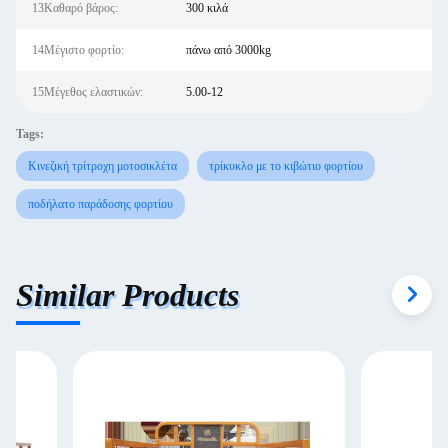
13Καθαρό βάρος:
300 κιλά
14Μέγιστο φορτίο:
πάνω από 3000kg
15Μέγεθος ελαστικών:
5.00-12
Tags:
Κινεζική τρίτροχη μοτοσικλέτα
τρίκυκλο με το κιβώτιο φορτίου
ποδήλατο παράδοσης φορτίου
Similar Products