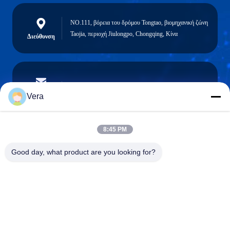
NO.111, βόρεια του δρόμου Tongtao, βιομηχανική ζώνη
Taojia, περιοχή Jiulongpo, Chongqing, Κίνα
Διεύθυνση
vera@lkmoto.com
Ηλεκτρονικό
Vera
8:45 PM
0086-15823905611
Good day, what product are you looking for?
Τηλέφωνο
Chongqing Longkang Motorcycle Co., Ltd.