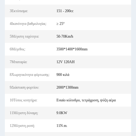
3Εκτόπισμα:
151 - 200cc
4Ικανότητα βαθμολογίας:
≥ 25°
5Μέγιστη ταχύτητα:
50-70Km/h
6Μέγεθος:
3500*1400*1600mm
7Μπαταρία:
12V 120AH
8Χωρητικότητα φόρτωσης:
900 κιλά
9Διάσταση φορτίου:
2000*1300mm
10Τύπος κινητήρα:
Ενιαίο κύλινδρο, τετράχρονη, ψύξη αέρα
11Μέγιστη δύναμη:
9.0KW
12Μέγιστη ροπή:
11N.m.