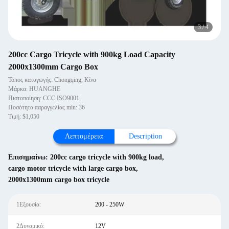
3
/
4
200cc Cargo Tricycle with 900kg Load Capacity
2000x1300mm Cargo Box
Τόπος καταγωγής: Chongqing, Κίνα
Μάρκα: HUANGHE
Πιστοποίηση: CCC.ISO9001
Ποσότητα παραγγελίας min: 36
Τιμή: $1,050
Λεπτομέρεια
Description
Επισημαίνω:
200cc cargo tricycle with 900kg load
,
cargo motor tricycle with large cargo box
,
2000x1300mm cargo box tricycle
1Εξουσία:
200 - 250W
2Δυναμικό:
12V