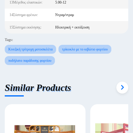
13Μέγεθος ελαστικών:
5.00-12
14Σύστημα φρένων:
Ντραμ/ντραμ
15Σύστημα εκκίνησης:
Ηλεκτρική + εκτόξευση
Tags:
Κινεζική τρίτροχη μοτοσικλέτα
τρίκυκλο με το κιβώτιο φορτίου
ποδήλατο παράδοσης φορτίου
Similar Products