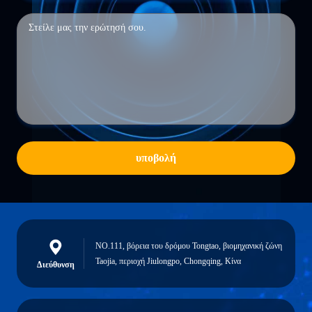
υποβολή
NO.111, βόρεια του δρόμου Tongtao, βιομηχανική ζώνη
Taojia, περιοχή Jiulongpo, Chongqing, Κίνα
Διεύθυνση