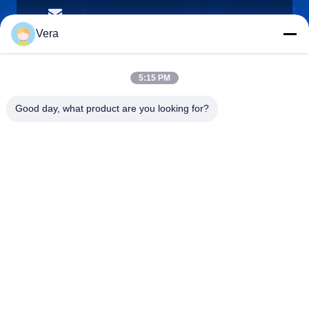
vera@lkmoto.com
Ηλεκτρονικό
Vera
5:15 PM
0086-15823905611
Good day, what product are you looking for?
Τηλέφωνο
Chongqing Longkang Motorcycle Co., Ltd.
Chongqing Longkang Motorcycle Co., Ltd.