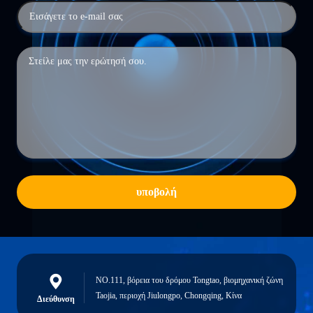
υποβολή
NO.111, βόρεια του δρόμου Tongtao, βιομηχανική ζώνη
Taojia, περιοχή Jiulongpo, Chongqing, Κίνα
Διεύθυνση