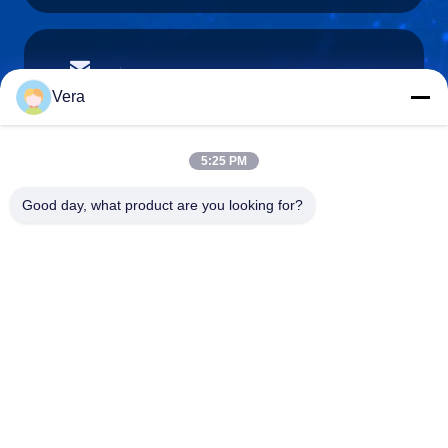
vera@lkmoto.com
Ηλεκτρονικό
Vera
5:25 PM
0086-15823905611
Good day, what product are you looking for?
Τηλέφωνο
Chongqing Longkang Motorcycle Co., Ltd.